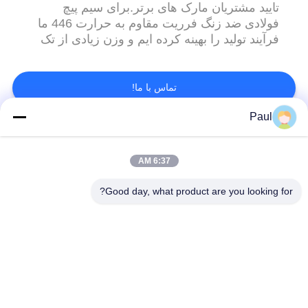
تایید مشتریان مارک های برتر.برای سیم پیچ
فولادی ضد زنگ فرریت مقاوم به حرارت 446 ما
فرآیند تولید را بهینه کرده ایم و وزن زیادی از تک
کویل را درک کرده ایم، برای پاسخگویی به
الزامات تولید کنندگان لوله های جوشیده شده
طیف محصولات ما شامل فولاد تیغه، مانند
تماس با ما!
SUS410، SUS420J1، SUS420J2، 420A،
Paul
420B، 420C...
دسته بندی های محبوب
همه
6:37 AM
فولاد ضد زنگ
تهویه مطبوع از فولاد
Good day, what product are you looking for?
مارنسیتیک
ضد زنگ
فولاد ضد زنگ Ferritic
آلیاژ های ویژه
نوار فولادی ضد زنگ
ورق فولاد ضد زنگ و
دقیق
کویل