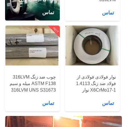
کارخانه
رول، کویل، کمربند
تماس
تماس
کنترل
HOT
کیفیت
با
ما
تماس
نوار فولادی فولادی از
چوب ضد زنگ 316LVM
بگیرید
فولاد ضد زنگ 1.4113
ASTM F138 میله و سیم
X6CrMo17-1 نوار
316LVM UNS S31673
درخواست
فولادی
تماس
تماس
نقل قول
SITEMAP