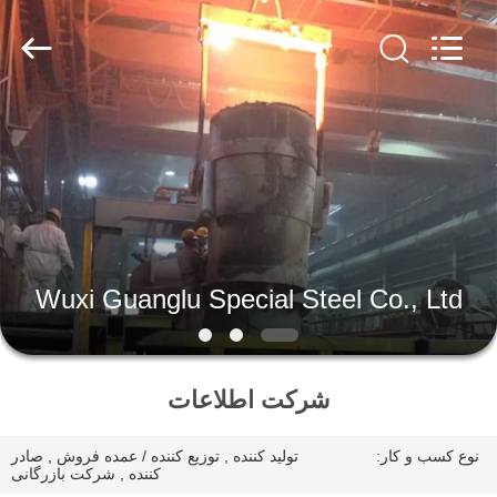
Wuxi
Guanglu
Special
Steel
Co.,
Ltd.
All
Rights
خانه
Reserved.
محصولات
فیلم
های
Wuxi Guanglu Special Steel Co., Ltd
درباره
شرکت اطلاعات
ما
نوع کسب و کار:
تولید کننده , توزیع کننده / عمده فروش , صادر
تور
کننده , شرکت بازرگانی