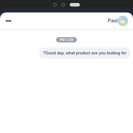
Paul
دسته بندی های محبوب
همه
1:58 PM
فولاد ضد زنگ
تهویه مطبوع از فولاد
Good day, what product are you looking for?
مارنسیتیک
ضد زنگ
فولاد ضد زنگ Ferritic
آلیاژ های ویژه
نوار فولادی ضد زنگ
ورق فولاد ضد زنگ و
دقیق
کویل
سیم فولادی ضد زنگ
نوار فولادی ضد زنگ