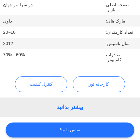
کارخانه
صفحه اصلی
در سراسر جهان
بازار:
مارک های:
داوی
کنترل
تعداد کارمندان:
10~20
کیفیت
سال تاسیس:
2012
با
صادرات
60% - 70%
کامپیوتر:
ما
تماس
کارخانه تور
کنترل کیفیت
بگیرید
درخواست
بیشتر بدانید
نقل قول
تماس با ما!
نقشه