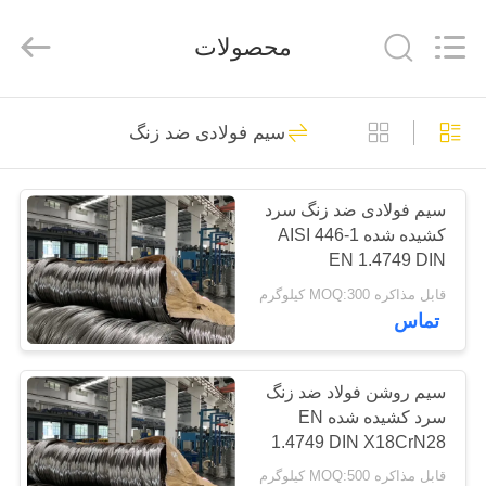
Wuxi
Guanglu
Special
محصولات
Steel
Co.,
Ltd.
All
Rights
خانه
Reserved.
95
سیم فولادی ضد زنگ
فولاد ضد زنگ
محصولات
مارنسیتیک
سیم فولادی ضد زنگ سرد
کشیده شده AISI 446-1
فیلم
EN 1.4749 DIN
های
X18CrN28 مقاوم در برابر
قابل مذاکره MOQ:300 کیلوگرم
حرارت
تماس
109
درباره
تهویه مطبوع از فولاد
ما
سیم روشن فولاد ضد زنگ
سرد کشیده شده EN
ضد زنگ
1.4749 DIN X18CrN28
تور
AISI 446
قابل مذاکره MOQ:500 کیلوگرم