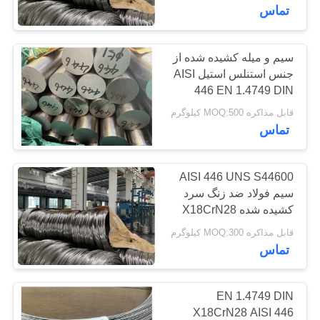
کارخانه
تماس
کنترل
سیم و میله کشیده شده از
71
جنس استنلس استیل AISI
کیفیت
446 EN 1.4749 DIN
فولاد ضد زنگ Ferritic
X18CrN28
قابل مذاکره MOQ:500 کیلوگرم
با
تماس
ما
تماس
AISI 446 UNS S44600
سیم فولاد ضد زنگ سرد
بگیرید
کشیده شده X18CrN28
30
1.4749
قابل مذاکره MOQ:300 کیلوگرم
درخواست
تماس
آلیاژ های ویژه
نقل قول
EN 1.4749 DIN
نقشه
X18CrN28 AISI 446