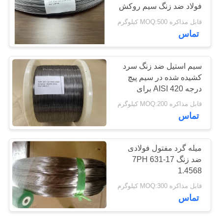
فولاد ضد زنگ سیم روکش
سایت
برای آب بندی شیشه ای
قابل مذاکره MOQ:500 کیلوگرم
129
تماس
PRIVACY
نوار فولادی ضد زنگ
POLICY
سیم استیل ضد زنگ سرد
دقیق
کشیده شده در سیم پیچ
درجه AISI 420 برای
سوزن
قابل مذاکره MOQ:200 کیلوگرم
تماس
372
میله گرد مفتول فولادی
ورق فولاد ضد زنگ و
ضد زنگ 17-7PH 631
1.4568
کویل
قابل مذاکره MOQ:300 کیلوگرم
تماس