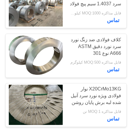
سرد 1.4037 سیم پیچ فولاد
سایت
ضد زنگ
قابل مذاکره MOQ:1000 کیلوگرم
129
تماس
PRIVACY
نوار فولادی ضد زنگ
POLICY
کلاف فولادی ضد زنگ نورد
دقیق
سرد نورد دقیق ASTM
A666 نوع 301
قابل مذاکره MOQ:500 کیلوگرم
تماس
374
X20CrMo13KG نوار
ورق فولاد ضد زنگ و
فولادی ویژه نورد سرد آنیل
شده لبه برش پایان روشن
کویل
قابل مذاکره MOQ:1 تن
تماس