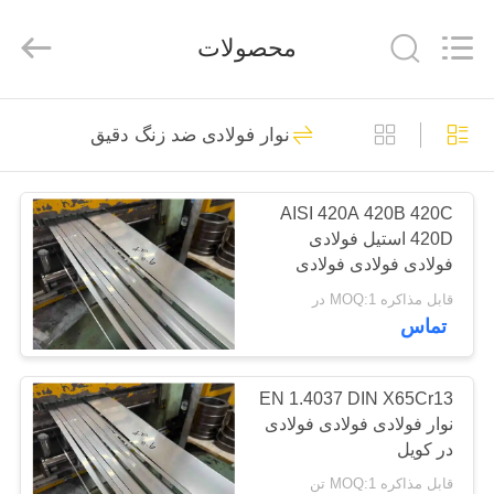
Wuxi
Guanglu
Special
محصولات
Steel
Co.,
Ltd.
All
Rights
خانه
Reserved.
93
نوار فولادی ضد زنگ دقیق
فولاد ضد زنگ
محصولات
مارنسیتیک
AISI 420A 420B 420C
420D استیل فولادی
فیلم
فولادی فولادی فولادی
های
فولادی فولادی
قابل مذاکره MOQ:1 در
تماس
109
درباره
تهویه مطبوع از فولاد
ما
EN 1.4037 DIN X65Cr13
نوار فولادی فولادی فولادی
ضد زنگ
در کویل
تور
قابل مذاکره MOQ:1 تن