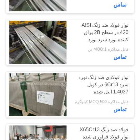
کارخانه
تماس
کنترل
نوار فولاد ضد زنگ AISI
71
420 در سطح 2B براق
کیفیت
کننده نورد سرد نورد
فولاد ضد زنگ Ferritic
قابل مذاکره MOQ:1 تن
با
تماس
ما
تماس
نوار فولادی ضد زنگ نورد
سرد 6Cr13 در کویل
بگیرید
1.4037 آنیل شده
30
قابل مذاکره MOQ:500 کیلوگرم
درخواست
تماس
آلیاژ های ویژه
نقل قول
فولاد ضد زنگ X65Cr13
نقشه
نوار فولاد فرآوری شده