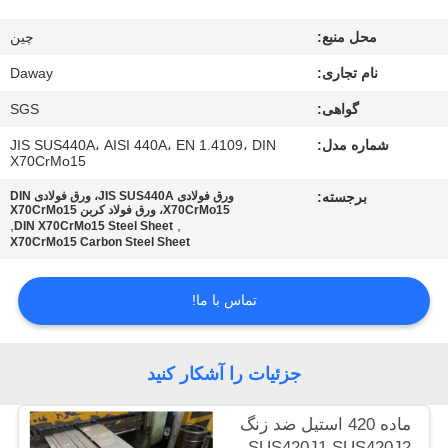
کارخانه
محل منبع:
چين
کنترل
نام تجاری:
Daway
کیفیت
گواهی:
SGS
شماره مدل:
JIS SUS440A، AISI 440A، EN 1.4109، DIN
X70CrMo15
با
برجسته:
ورق فولادی JIS SUS440A، ورق فولادی DIN
ما
X70CrMo15، ورق فولاد کربن X70CrMo15
,
,
DIN X70CrMo15 Steel Sheet
تماس
X70CrMo15 Carbon Steel Sheet
بگیرید
تماس با ما!
درخواست
نقل قول
جزئیات را آشکار کنید
ماده 420 استیل ضد زنگ
نقشه
SUS420J1 SUS420J2