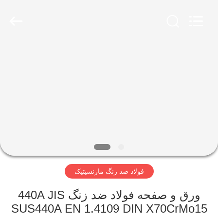
Wuxi
Guanglu
Special
Steel
Co.,
Ltd.
All
Rights
خانه
Reserved.
محصولات
فیلم
های
درباره
فولاد ضد زنگ مارنسیتیک
ما
ورق و صفحه فولاد ضد زنگ 440A JIS
تور
SUS440A EN 1.4109 DIN X70CrMo15