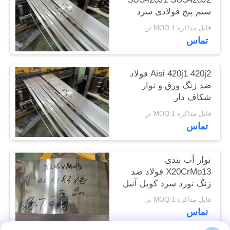
سایت
سیم پیچ فولادی سرد
قابل مذاکره MOQ:1 تن
تماس
PRIVACY
POLICY
Aisi 420j1 420j2 فولاد
ضد زنگ ورق و نوار
شکاف دار
قابل مذاکره MOQ:1 تن
تماس
نوار آب بندی
X20CrMo13 فولاد ضد
زنگ نورد سرد کویل آنیل
شده
قابل مذاکره MOQ:1 تن
تماس