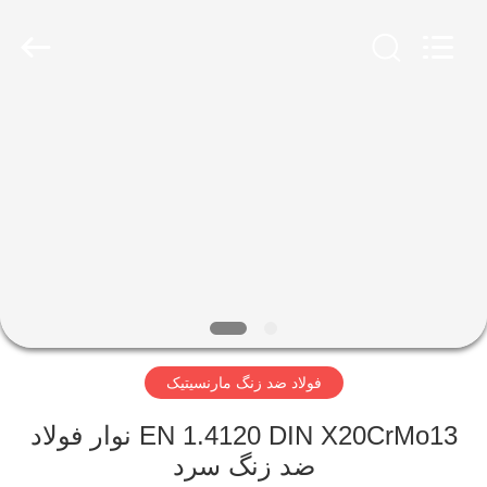
Wuxi
Guanglu
Special
Steel
Co.,
Ltd.
All
Rights
خانه
Reserved.
محصولات
فیلم
های
درباره
فولاد ضد زنگ مارنسیتیک
ما
EN 1.4120 DIN X20CrMo13 نوار فولاد
تور
ضد زنگ سرد