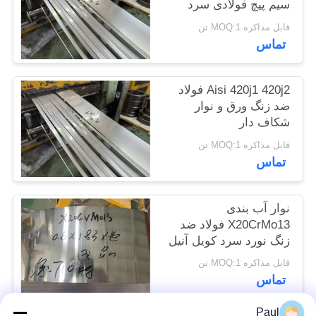
سیم پیچ فولادی سرد
سایت
قابل مذاکره MOQ:1 تن
تماس
PRIVACY
POLICY
Aisi 420j1 420j2 فولاد
ضد زنگ ورق و نوار
شکاف دار
قابل مذاکره MOQ:1 تن
تماس
نوار آب بندی
X20CrMo13 فولاد ضد
زنگ نورد سرد کویل آنیل
شده
قابل مذاکره MOQ:1 تن
تماس
Paul