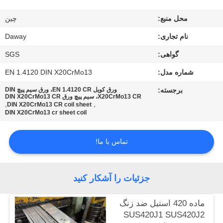
کارخانه
محل منبع:
چين
کنترل
نام تجاری:
Daway
کیفیت
گواهی:
SGS
شماره مدل:
EN 1.4120 DIN X20CrMo13
با
برجسته:
ورق کویل EN 1.4120 CR، ورق سیم پیچ DIN
X20CrMo13 CR، سیم پیچ ورق DIN X20CrMo13 CR
ما
,
,
DIN X20CrMo13 CR coil sheet
DIN X20CrMo13 cr sheet coil
تماس
بگیرید
تماس با ما!
درخواست
جزئیات را آشکار کنید
نقل قول
ماده 420 استیل ضد زنگ
SUS420J1 SUS420J2
نقشه