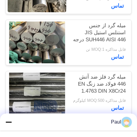
تماس
سایت
PRIVACY
میله گرد از جنس
استنلس استیل JIS
POLICY
SUH446 AISI 446 درجه
فریتی مقاوم در برابر
قابل مذاکره MOQ:1 تن
حرارت
تماس
میله گرد فلز ضد آتش
446 فولاد ضد زنگ EN
1.4763 DIN X8Cr24
قابل مذاکره MOQ:500 کیلوگرم
تماس
Paul
دسته بندی های محبوب
همه