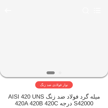
Wuxi
Guanglu
Special
Steel
Co.,
Ltd.
All
Rights
خانه
Reserved.
محصولات
فیلم
های
درباره
نوار فولادی ضد زنگ
ما
میله گرد فولاد ضد زنگ AISI 420 UNS
تور
S42000 درجه 420A 420B 420C