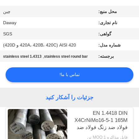
کارخانه
محل منبع:
چين
کنترل
نام تجاری:
Daway
کیفیت
گواهی:
SGS
شماره مدل:
AISI 420 (420A، 420B، 420C و 420D)
با
برجسته:
,
1.4313 stainless steel
stainless steel round bar
ما
تماس
تماس با ما!
بگیرید
جزئیات را آشکار کنید
درخواست
EN 1.4418 DIN
نقل قول
X4CrNiMo16-5-1 165M
فولاد ضد زنگ فولاد ضد
زنگ داغ جعلی
نقشه
قابل مذاکره MOQ:1 تن